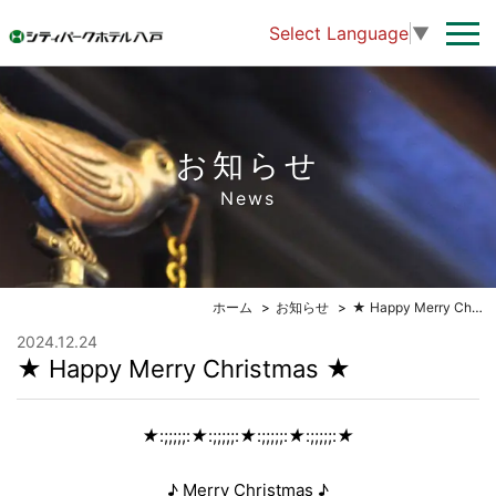
Select Language
▼
お知らせ
News
ホーム
お知らせ
★ Happy Merry Christmas ★
2024.12.24
★ Happy Merry Christmas ★
★
:;;;;;:
★
:;;;;;:
★
:;;;;;:
★
:;;;;;:
★
♪ Merry Christmas ♪