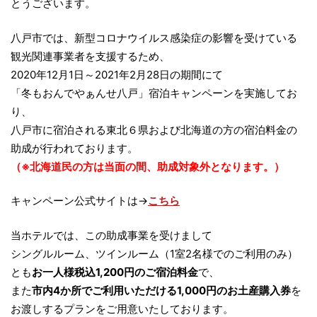
とうございます。
八戸市では、新型コロナウイルス感染症の影響を受けている
観光関連事業者を支援するため、
2020年12月1日～2021年2月28日の期間にて
「冬もおんでやぁんせ八戸」宿泊キャンペーンを実施してお
り、
八戸市に宿泊される東北６県および北海道の方の宿泊料金の
助成が行われております。
（※北海道民の方は当面の間、助成対象外となります。）
キャンペーン公式サイトは→
こちら
当ホテルでは、この助成事業を受けまして
シングルルーム、ツインルーム（1室2名様でのご利用のみ）
とも
お一人様税込1,200円のご宿泊料金
で、
また
市内4か所でご利用いただける1,000円のお土産購入券
を
お渡しするプランをご用意いたしております。